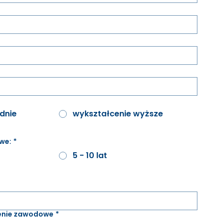
dnie
wykształcenie wyższe
we:
*
5 - 10 lat
enie zawodowe
*