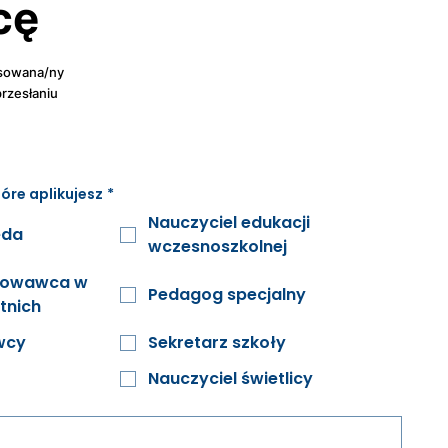
cę
resowana/ny
rzesłaniu
óre aplikujesz
*
Nauczyciel edukacji
eda
wczesnoszkolnej
chowawca w
Pedagog specjalny
etnich
wcy
Sekretarz szkoły
Nauczyciel świetlicy