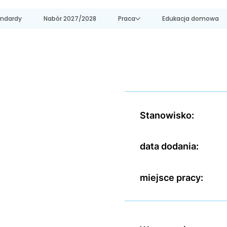
andardy
Nabór 2027/2028
Praca
Edukacja domowa
Stanowisko:
data dodania:
miejsce pracy: